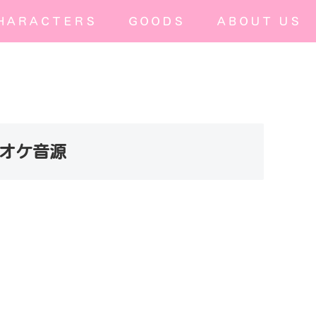
ＨＡＲＡＣＴＥＲＳ
ＧＯＯＤＳ
ＡＢＯＵＴ ＵＳ
カラオケ音源